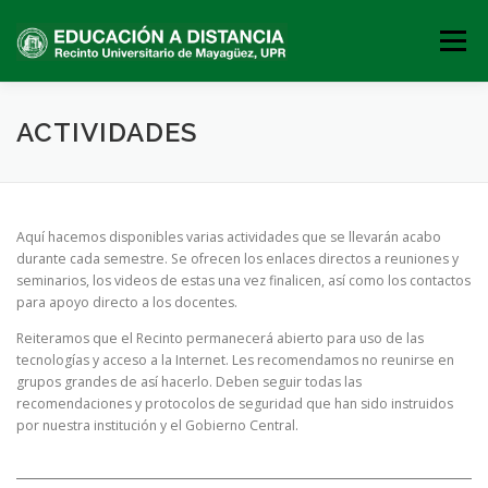
Skip to content
Menu
OFERTA
DOCENTES
ESTUDIANTES
ACTIVIDADES
ACTIVIDADES
INFORMACIÓN
CREAD
UPRM
Aquí hacemos disponibles varias actividades que se llevarán acabo
durante cada semestre. Se ofrecen los enlaces directos a reuniones y
seminarios, los videos de estas una vez finalicen, así como los contactos
para apoyo directo a los docentes.
Reiteramos que el Recinto permanecerá abierto para uso de las
tecnologías y acceso a la Internet. Les recomendamos no reunirse en
grupos grandes de así hacerlo. Deben seguir todas las
recomendaciones y protocolos de seguridad que han sido instruidos
por nuestra institución y el Gobierno Central.