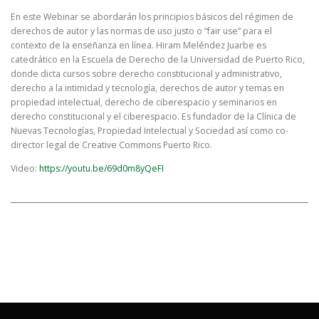
En este Webinar se abordarán los principios básicos del régimen de
derechos de autor y las normas de uso justo o “fair use” para el
contexto de la enseñanza en línea. Hiram Meléndez Juarbe es
catedrático en la Escuela de Derecho de la Universidad de Puerto Rico,
donde dicta cursos sobre derecho constitucional y administrativo,
derecho a la intimidad y tecnología, derechos de autor y temas en
propiedad intelectual, derecho de ciberespacio y seminarios en
derecho constitucional y el ciberespacio. Es fundador de la Clínica de
Nuevas Tecnologías, Propiedad Intelectual y Sociedad así como co-
director legal de Creative Commons Puerto Rico.
Video:
https://youtu.be/69d0m8yQeFI